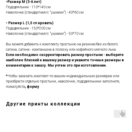
•Размер М (3-6 лет)
Пододеяльник - 110*140 см
Наволочка (стандартная/с "ушками") - 40*60 см
• Размер L (1,5 сп кровать)
Пододеяльник - 150*200 см
Наволочка (стандартная/с "ушками") - 50*70 см
Вы можете добавить к комплекту простыню на резинке/без из белого
сатина, сатина - компаньона в полоску или кофейного мягкого льна.
Если необходимо скорректировать размер простыни - выберите
наиболее близкий к вашему размер и укажите точные размеры в
комментарии к заказу. Мы учтем это при изготовлении.
*
Чтобы заказать комплект по вашим индивидуальным размерам или
приобрести отдельно простыни, наволочки, пододеяльники заполните,
пожалуйста
,
форму
.
Другие принты коллекции