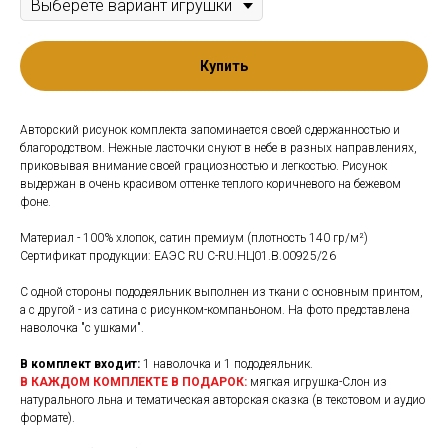
Купить
Авторский рисунок комплекта запоминается своей сдержанностью и
благородством. Нежные ласточки снуют в небе в разных направлениях,
приковывая внимание своей грациозностью и легкостью. Рисунок
выдержан в очень красивом оттенке теплого коричневого на бежевом
фоне.
Материал - 100% хлопок, сатин премиум (плотность 140 гр/м²)
Сертификат продукции: EAЭС RU C-RU.НЦ01.В.00925/26
С одной стороны пододеяльник выполнен из ткани с основным принтом,
а с другой - из сатина с рисунком-компаньоном. На фото представлена
наволочка "с ушками".
В комплект входит:
1 наволочка и 1 пододеяльник.
В КАЖДОМ КОМПЛЕКТЕ В ПОДАРОК:
мягкая игрушка-Слон из
натурального льна и тематическая авторская сказка (в текстовом и аудио
формате).