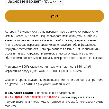
Купить
Авторский рисунок комплекта переносит нас в самую холодную точку
Земли - Северный полюс. Ведь только там можно увидеть на небе как
внезапно появляется волшебное, по своей красоте, северное сияние.
Мы нарисовали переходы цвета из сине-голубого неба в фиолетовое
мерцание этого удивительного природного явления. Белые снежинки и
россыпи звезд погружают в зимнюю атмосферу чудес и вместе с
обитателями полюса можно каждый вечер загадывать заветные желания.
Материал — 100% хлопок, сатин премиум (плотность 140 гр/м²)
Сертификат продукции: EAЭС RU C-RU.НЦ01.В.00925/26
С одной стороны пододеяльник выполнен из ткани с основным принтом,
а с другой — из сатина с рисунком-компаньоном.
В комплект входит:
1 наволочка и 1 пододеяльник.
В КАЖДОМ КОМПЛЕКТЕ В ПОДАРОК:
мягкая игрушка-Слон из
натурального льна и тематическая авторская сказка (в текстовом и аудио
формате).