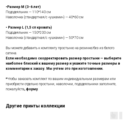
•Размер М (3−6 лет)
Пододеяльник — 110*140 см
Наволочка (стандартная/с «ушками») — 40*60 см
• Размер L (1,5 сп кровать)
Пододеяльник — 150*200 см
Наволочка (стандартная/с «ушками») — 50*70 см
Вы можете добавить к комплекту простыню на резинке/без из белого
сатина.
Если необходимо скорректировать размер простыни — выберите
наиболее близкий к вашему размер и укажите точные размеры в
комментарии к заказу. Мы учтем это при изготовлении.
*
Чтобы заказать комплект по вашим индивидуальным размерам или
приобрести отдельно простыни, наволочки, пододеяльники заполните,
пожалуйста
,
форму
.
Другие принты коллекции